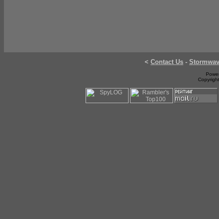
<
Contact Us
-
Stormwa
Power
Copyrigh