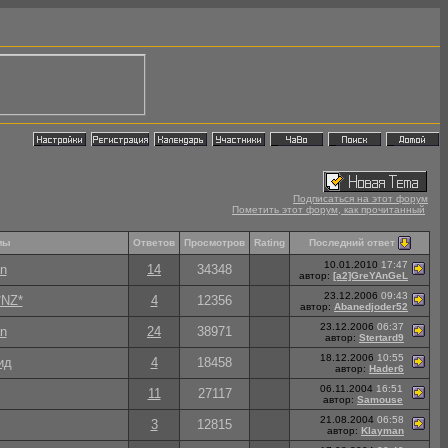
Подписаться на этот форум
Пометить этот форум, как прочитанный
Последний ответ
мы
Ответов
Просмотров
Rating
10.01.2010
17:47
n
14
34348
автор:
[a2]GreYAnGeL
23.12.2006
09:43
*NZ*
4
12356
автор:
Abanedjoder52
23.12.2006
06:37
n
24
38971
автор:
Stertard9
18.12.2006
10:55
ид
4
18458
автор:
Hader6
06.11.2004
16:51
11
27117
автор:
Samouse
21.08.2004
06:58
3
12815
автор:
Klayman