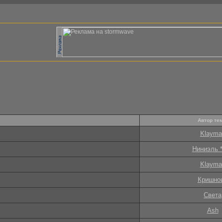
Автор те
Klayma
Ниниэль 
Klayma
Кришно
Света
Ash