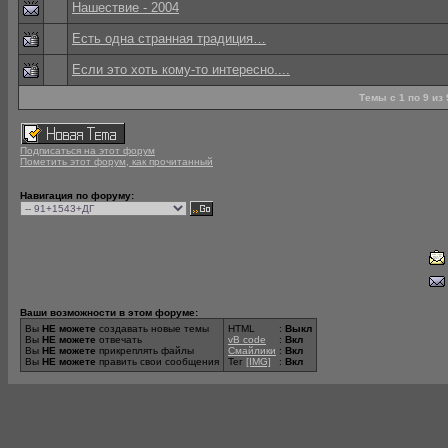
Нашествие - 2004
Есть одна странная традиция…
Если это хоть кому-то интересно....
Темы с 1 по 9 из
Подписаться на этот форум
Пометить этот форум, как прочитанный
Навигация по форуму:
Ваши возможности в этом форуме:
Вы
НЕ можете
создавать новые темы
HTML
:
Выкл
Вы
НЕ можете
отвечать
vB code
:
Вкл
Вы
НЕ можете
прикреплять файлы
Смайлики
:
Вкл
Вы
НЕ можете
править свои сообщения
Тег
[IMG]
:
Вкл