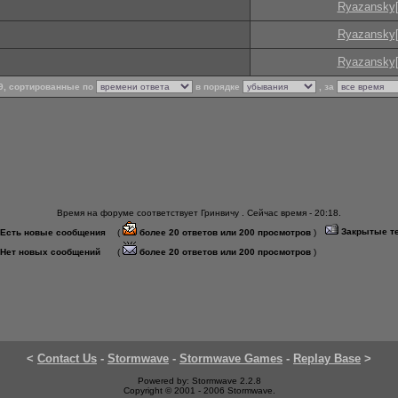
Ryazansky[
Ryazansky[
Ryazansky[
 9, сортированные по
в порядке
, за
Время на форуме соответствует Гринвичу . Сейчас время - 20:18.
Закрытые т
Есть новые сообщения
(
более 20 ответов или 200 просмотров
)
Нет новых сообщений
(
более 20 ответов или 200 просмотров
)
<
Contact Us
-
Stormwave
-
Stormwave Games
-
Replay Base
>
Powered by: Stormwave 2.2.8
Copyright © 2001 - 2006 Stormwave.