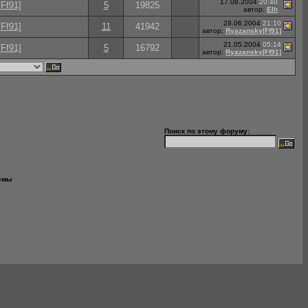
17.08.2004
20:40
Ff91]
5
19825
автор:
Elh
28.06.2004
21:10
Ff91]
11
41942
автор:
Ryazansky[Ff91]
21.05.2004
05:14
Ff91]
5
16792
автор:
Ryazansky[Ff91]
Поиск по этому форуму:
емы