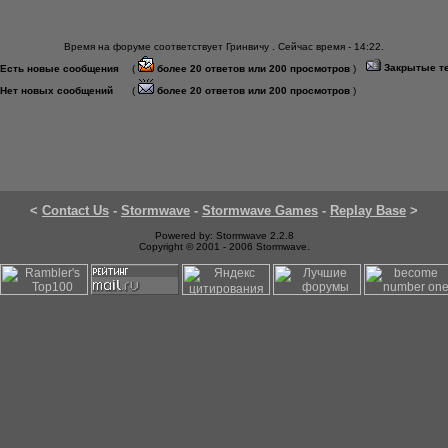
Время на форуме соответствует Гринвичу . Сейчас время - 14:22.
Закрытые т
Есть новые сообщения
(
более 20 ответов или 200 просмотров
)
Нет новых сообщений
(
более 20 ответов или 200 просмотров
)
<
Contact Us
-
Stormwave
-
Stormwave Games
-
Replay Base
>
Powered by: Stormwave 2.2.8
Copyright © 2001 - 2006 Stormwave.