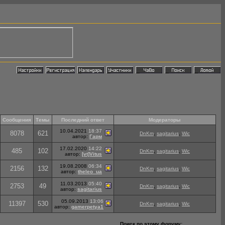
Сообщения
Темы
Последний ответ
Модераторы
10.04.2021
18:37
8078
621
DnKm
,
sagitarius
,
Wic
автор:
Гарм
17.02.2020
14:22
485
102
DnKm
,
sagitarius
,
Wic
автор:
[vt]Vitus
19.08.2008
06:34
2156
132
DnKm
,
sagitarius
,
Wic
автор:
theleo_ua
11.03.2013
05:40
2753
49
DnKm
,
sagitarius
,
Wic
автор:
sagitarius
05.09.2013
13:06
11397
530
DnKm
,
sagitarius
,
Wic
автор:
gamerpetya1
Поиск по этому форуму: