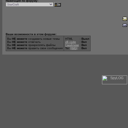
Навигация по форуму:
Ваши возможности в этом форуме:
Вы
НЕ можете
создавать новые темы
HTML
:
Выкл
Вы
НЕ можете
отвечать
vB code
:
Вкл
Вы
НЕ можете
прикреплять файлы
Смайлики
:
Вкл
Вы
НЕ можете
править свои сообщения
Тег
[IMG]
:
Вкл