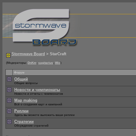
Stormwave Board
> StarCraft
(Модераторы:
DnKm
,
sagitarius
,
Wic
)
Форум
Общий
Общие вопросы
Новости и чемпионаты
Новости и отчеты с чемпионатов
Map making
Всё о создании карт и кампаний
Реплеи
Здесь вы можете выложить ваши реплеи
Стратегии
Обсуждение стратегий