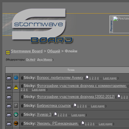
Stormwave Board
>
Общий
> Флейм
(Модераторы:
Dr.Hell
,
Дед Мороз
)
Тема
Sticky:
Вопрос любителям Анимэ
(
1
2
3
4
...
Last page
)
Sticky:
Фотографии участников форума с комментариями.
2
3
4
...
Last page
)
Sticky:
Фотографии участников форума [2002-2012]
(
1
2
3
Sticky:
Библиотека ссылок
(
1
2
3
4
...
Last page
)
Sticky:
Хумор 3
(
1
2
3
4
...
Last page
)
Sticky:
Умизмъ. РЕинкарнация.
(
1
2
3
4
...
Last page
)