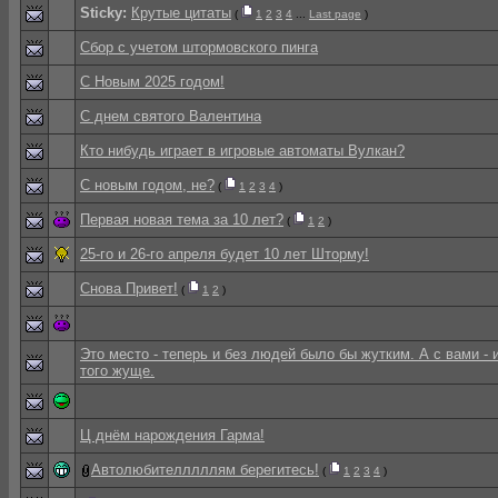
Sticky:
Крутые цитаты
(
1
2
3
4
...
Last page
)
Сбор с учетом штормовского пинга
С Новым 2025 годом!
С днем святого Валентина
Кто нибудь играет в игровые автоматы Вулкан?
С новым годом, не?
(
1
2
3
4
)
Первая новая тема за 10 лет?
(
1
2
)
25-го и 26-го апреля будет 10 лет Шторму!
Снова Привет!
(
1
2
)
Это место - теперь и без людей было бы жутким. А с вами - 
того жуще.
Ц днём нарождения Гарма!
Автолюбителллллям берегитесь!
(
1
2
3
4
)