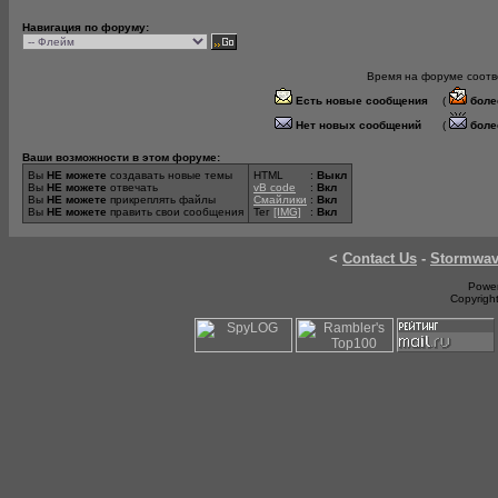
Навигация по форуму:
Время на форуме соотве
Есть новые сообщения
(
боле
Нет новых сообщений
(
боле
Ваши возможности в этом форуме:
Вы
НЕ можете
создавать новые темы
HTML
:
Выкл
Вы
НЕ можете
отвечать
vB code
:
Вкл
Вы
НЕ можете
прикреплять файлы
Смайлики
:
Вкл
Вы
НЕ можете
править свои сообщения
Тег
[IMG]
:
Вкл
<
Contact Us
-
Stormwa
Power
Copyrigh