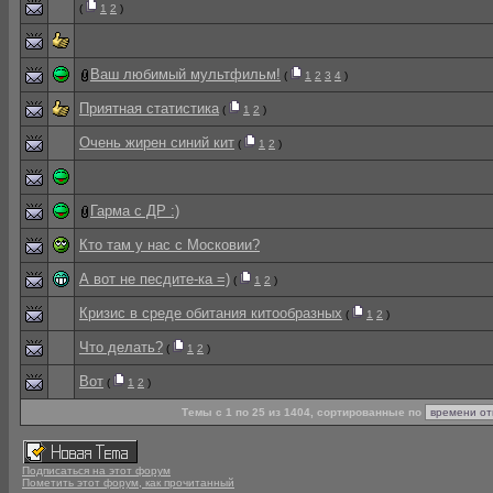
(
1
2
)
Ваш любимый мультфильм!
(
1
2
3
4
)
Приятная статистика
(
1
2
)
Очень жирен синий кит
(
1
2
)
Гарма с ДР :)
Кто там у нас с Московии?
А вот не песдите-ка =)
(
1
2
)
Кризис в среде обитания китообразных
(
1
2
)
Что делать?
(
1
2
)
Вот
(
1
2
)
Темы с 1 по 25 из 1404, сортированные по
Подписаться на этот форум
Пометить этот форум, как прочитанный