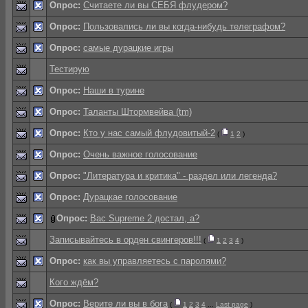
Опрос:
Считаете ли вы СЕБЯ флудером?
Опрос:
Пользовались ли вы когда-нибудь телеграфом?
Опрос:
самые дурацкие игры
Тестирую
Опрос:
Наши в турине
Опрос:
Таланты Штормвейва (tm)
Опрос:
Кто у нас самый флудовитый-2
(
1
2
)
Опрос:
Очень важное голосование
Опрос:
"Литература и критика" - раздел или легенда?
Опрос:
Дурацкае голосование
Опрос:
Вас Supreme 2 достал, а?
Записывайтесь в орден свингеров!!!
(
1
2
3
4
)
Опрос:
как вы управляетесь с паролями?
Кого ждём?
Опрос:
Верите ли вы в бога
(
1
2
3
4
...
Last page
)