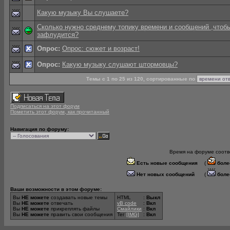
Какую музыку Вы слушаете?
Сколько нужно среднему топику времени и сообщений ,чтоб
зафлудится?
Опрос:
Опрос: сюжет и возраст!
Опрос:
Какую музыку слушают штормовцы?
Темы с 1 по 25 из 120, сортированные по
Подписаться на этот форум
Пометить этот форум, как прочитанный
Навигация по форуму:
Время на форуме соотве
Есть новые сообщения
(
боле
Нет новых сообщений
(
боле
Ваши возможности в этом форуме:
Вы
НЕ можете
создавать новые темы
HTML
:
Выкл
Вы
НЕ можете
отвечать
vB code
:
Вкл
Вы
НЕ можете
прикреплять файлы
Смайлики
:
Вкл
Вы
НЕ можете
править свои сообщения
Тег
[IMG]
:
Вкл