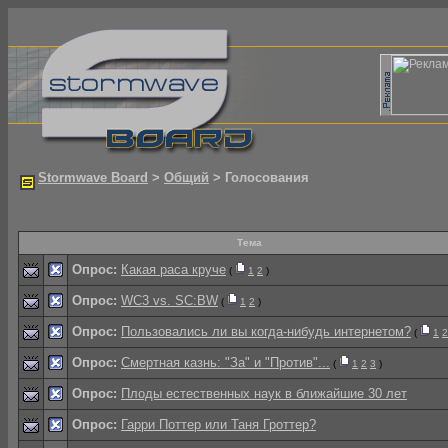
Stormwave Board
>
Общий
> Голосования
Тема
Опрос:
Какая раса круче
(
1
2
)
Опрос:
WC3 vs. SC:BW
(
1
2
)
Опрос:
Пользовались ли вы когда-нибудь интернетом?
(
1
2
Опрос:
Смертная казнь: "За" и "Против"...
(
1
2
3
)
Опрос:
Плоды естественных наук в ближайшие 30 лет
Опрос:
Гарри Поттер или Таня Гроттер?