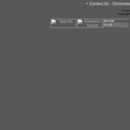
<
Contact Us
-
Stormwa
Power
Copyrigh