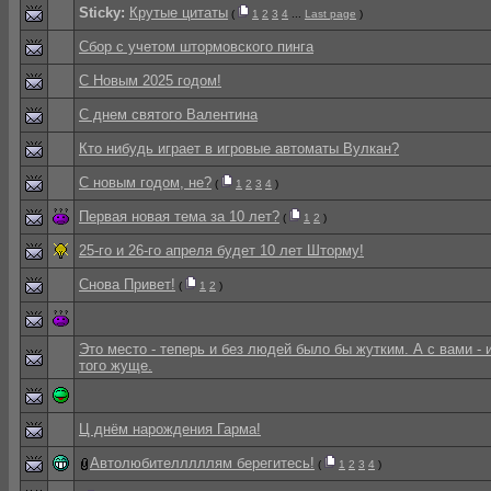
Sticky:
Крутые цитаты
(
1
2
3
4
...
Last page
)
Сбор с учетом штормовского пинга
С Новым 2025 годом!
С днем святого Валентина
Кто нибудь играет в игровые автоматы Вулкан?
С новым годом, не?
(
1
2
3
4
)
Первая новая тема за 10 лет?
(
1
2
)
25-го и 26-го апреля будет 10 лет Шторму!
Снова Привет!
(
1
2
)
Это место - теперь и без людей было бы жутким. А с вами - 
того жуще.
Ц днём нарождения Гарма!
Автолюбителллллям берегитесь!
(
1
2
3
4
)