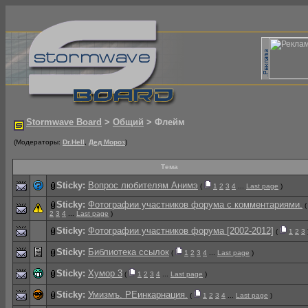
Stormwave Board
>
Общий
> Флейм
(Модераторы:
Dr.Hell
,
Дед Мороз
)
Тема
Sticky:
Вопрос любителям Анимэ
(
1
2
3
4
...
Last page
)
Sticky:
Фотографии участников форума с комментариями.
2
3
4
...
Last page
)
Sticky:
Фотографии участников форума [2002-2012]
(
1
2
3
Sticky:
Библиотека ссылок
(
1
2
3
4
...
Last page
)
Sticky:
Хумор 3
(
1
2
3
4
...
Last page
)
Sticky:
Умизмъ. РЕинкарнация.
(
1
2
3
4
...
Last page
)