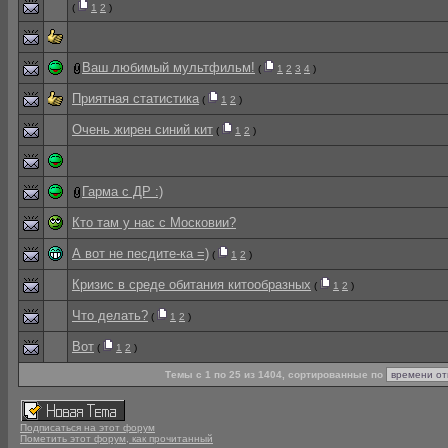
(
1
2
)
Ваш любимый мультфильм!
(
1
2
3
4
)
Приятная статистика
(
1
2
)
Очень жирен синий кит
(
1
2
)
Гарма с ДР :)
Кто там у нас с Московии?
А вот не песдите-ка =)
(
1
2
)
Кризис в среде обитания китообразных
(
1
2
)
Что делать?
(
1
2
)
Вот
(
1
2
)
Темы с 1 по 25 из 1404, сортированные по
Подписаться на этот форум
Пометить этот форум, как прочитанный