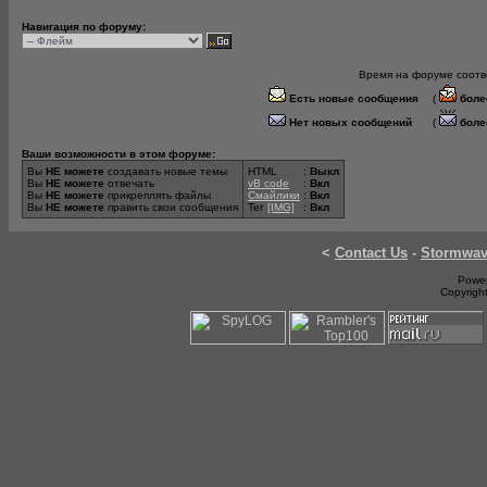
Навигация по форуму:
Время на форуме соотве
Есть новые сообщения
(
боле
Нет новых сообщений
(
боле
Ваши возможности в этом форуме:
Вы
НЕ можете
создавать новые темы
HTML
:
Выкл
Вы
НЕ можете
отвечать
vB code
:
Вкл
Вы
НЕ можете
прикреплять файлы
Смайлики
:
Вкл
Вы
НЕ можете
править свои сообщения
Тег
[IMG]
:
Вкл
<
Contact Us
-
Stormwa
Power
Copyrigh