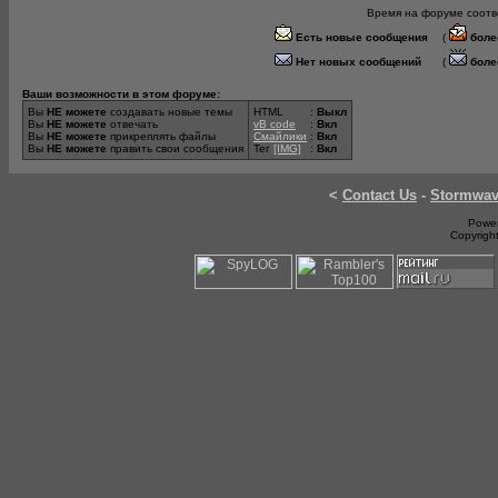
Время на форуме соотве
Есть новые сообщения
(
боле
Нет новых сообщений
(
боле
Ваши возможности в этом форуме:
Вы
НЕ можете
создавать новые темы
HTML
:
Выкл
Вы
НЕ можете
отвечать
vB code
:
Вкл
Вы
НЕ можете
прикреплять файлы
Смайлики
:
Вкл
Вы
НЕ можете
править свои сообщения
Тег
[IMG]
:
Вкл
<
Contact Us
-
Stormwa
Power
Copyrigh