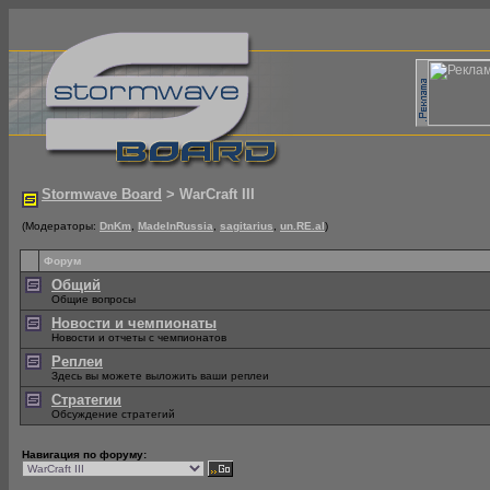
Stormwave Board
> WarCraft III
(Модераторы:
DnKm
,
MadeInRussia
,
sagitarius
,
un.RE.al
)
Форум
Общий
Общие вопросы
Новости и чемпионаты
Новости и отчеты с чемпионатов
Реплеи
Здесь вы можете выложить ваши реплеи
Стратегии
Обсуждение стратегий
Навигация по форуму: