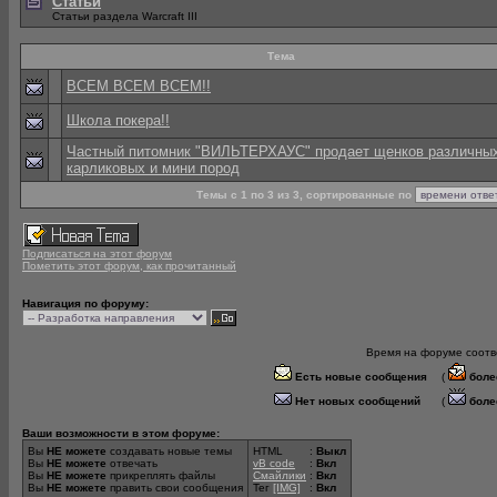
Статьи
Статьи раздела Warcraft III
Тема
ВСЕМ ВСЕМ ВСЕМ!!
Школа покера!!
Частный питомник "ВИЛЬТЕРХАУС" продает щенков различны
карликовых и мини пород
Темы с 1 по 3 из 3, сортированные по
Подписаться на этот форум
Пометить этот форум, как прочитанный
Навигация по форуму:
Время на форуме соотве
Есть новые сообщения
(
боле
Нет новых сообщений
(
боле
Ваши возможности в этом форуме:
Вы
НЕ можете
создавать новые темы
HTML
:
Выкл
Вы
НЕ можете
отвечать
vB code
:
Вкл
Вы
НЕ можете
прикреплять файлы
Смайлики
:
Вкл
Вы
НЕ можете
править свои сообщения
Тег
[IMG]
:
Вкл