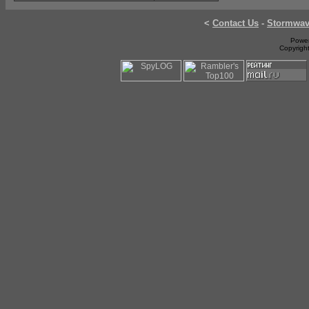
<
Contact Us
-
Stormwa
Power
Copyrigh