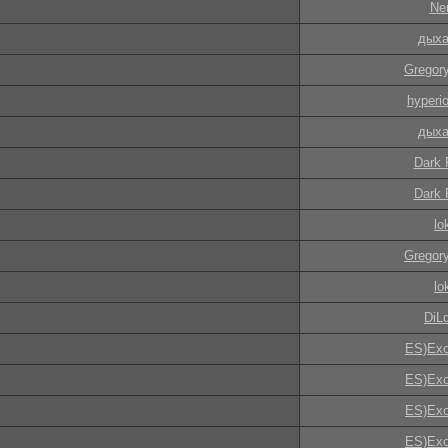
Ne
дыха
Gregory
hyperi
дыха
Dark 
Dark 
lo
Gregory
lo
DiL
ES)Exo
ES)Exo
ES)Exo
ES)Exo