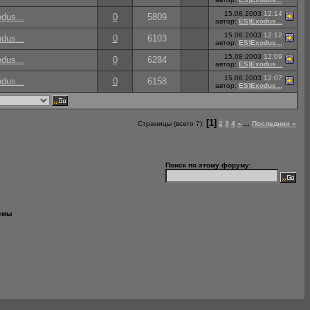
15.08.2003
12:14
dus...
0
5809
автор:
ES)Exodus...
15.08.2003
12:12
dus...
0
6103
автор:
ES)Exodus...
15.08.2003
12:09
dus...
0
6284
автор:
ES)Exodus...
15.08.2003
12:07
dus...
0
6158
автор:
ES)Exodus...
[1]
Страницы (всего 7):
2
3
4
»
...
Последняя »
Поиск по этому форуму:
емы