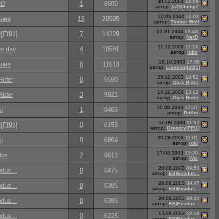
30.03.2004
14:09
rD
1
8609
автор:
[a2]ChingiZ
20.03.2004
06:02
ние
15
20595
автор:
Timber Wolf
01.01.2004
13:43
[Ff91]
7
14229
автор:
NerD
11.12.2003
11:13
on dav
4
10581
автор:
Infor
29.10.2003
17:36
ние
8
11613
автор:
Lionking[st91]
25.10.2003
19:52
Rider
0
6590
автор:
Dark Rider
14.10.2003
13:12
Rider
3
9921
автор:
Dark Rider
30.08.2003
17:27
ki
1
8463
автор:
DnKm
30.08.2003
11:02
[Ff91]
0
6153
автор:
Gregory[Ff91]
30.08.2003
11:01
ki
0
6869
автор:
loki
27.08.2003
13:20
dos
2
9613
автор:
Wic
20.08.2003
09:50
dus...
0
6475
автор:
ES)Exodus...
20.08.2003
09:47
dus...
0
6385
автор:
ES)Exodus...
20.08.2003
09:44
dus...
0
6385
автор:
ES)Exodus...
15.08.2003
12:16
dus...
0
6225
автор:
ES)Exodus...