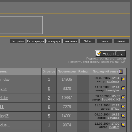
Подписаться на этот форум
Пометить этот форум, как прочитанный
Последний ответ
 темы
Ответов
Просмотров
Rating
20.02.2007
12:04
on dav
1
14936
автор:
students
14.11.2006
12:14
tyler
0
8320
автор:
freestyler
30.03.2006
05:53
Rider
2
10887
автор:
StraNNiK_KZ
11.12.2004
12:27
LL
0
7279
автор:
STILL
09.10.2004
16:32
ingiZ
5
14091
автор:
Satanas
12.06.2004
17:00
dus...
1
9074
автор:
rustam