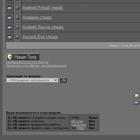
Android Pinball cheats
Angbang cheats
Andretti Racing cheats
Ancient Evil cheats
Темы с 1 по 25 из
Подписаться на этот форум
Пометить этот форум, как прочитанный
Навигация по форуму:
Ваши возможности в этом форуме:
Вы
НЕ можете
создавать новые темы
HTML
:
Выкл
Вы
НЕ можете
отвечать
vB code
:
Вкл
Вы
НЕ можете
прикреплять файлы
Смайлики
:
Вкл
Вы
НЕ можете
править свои сообщения
Тег
[IMG]
:
Вкл