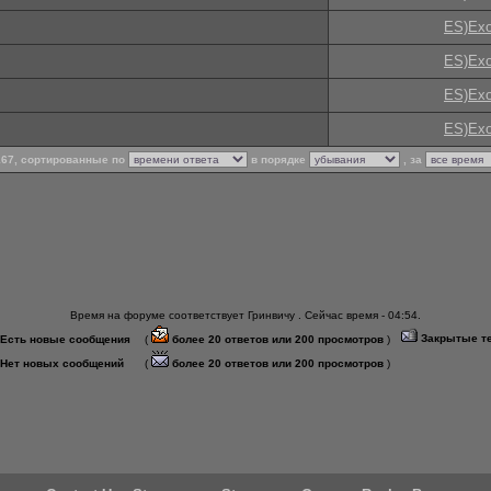
ES)Exo
ES)Exo
ES)Exo
ES)Exo
 167, сортированные по
в порядке
, за
Время на форуме соответствует Гринвичу . Сейчас время - 04:54.
Закрытые т
Есть новые сообщения
(
более 20 ответов или 200 просмотров
)
Нет новых сообщений
(
более 20 ответов или 200 просмотров
)