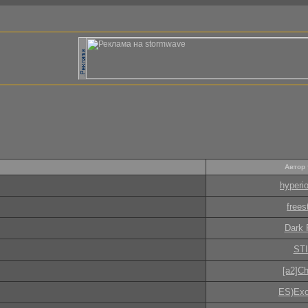
Автор
hyperi
frees
Dark 
STI
[a2]Ch
ES)Exo