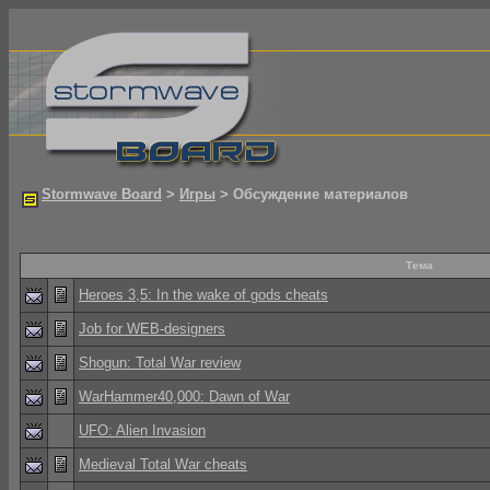
Stormwave Board
>
Игры
> Обсуждение материалов
Тема
Heroes 3,5: In the wake of gods cheats
Job for WEB-designers
Shogun: Total War review
WarHammer40,000: Dawn of War
UFO: Alien Invasion
Medieval Total War cheats