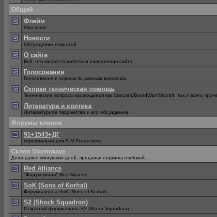
Общий
Флейм
Обо всём
Новости
Обсуждение новостей
О сайте
Всё, что касается работы и наполнения сайта
Голосования
Голосования и опросы по разным вопросам.
Скорая техническая помощь
Технические вопросы касающиеся как Starcraft/BroodWar/Wacraft, так и всего проч
Литература и критика
Литературное творчество и его обсуждение
Форумы кланов
91+1543+ДГ
персонально для В.М.Рязанского
Склеп Stormwave
Дела давно минувших дней, преданья старины глубокой...
Red Alliance
"Форум клана" Red Alliance
SoK (Sons of Korhal)
Форумы клана SoK (Sons of Korhal)
S2 (Shock Squadron)
Открытый форум клана S2 (Shock Squadron)