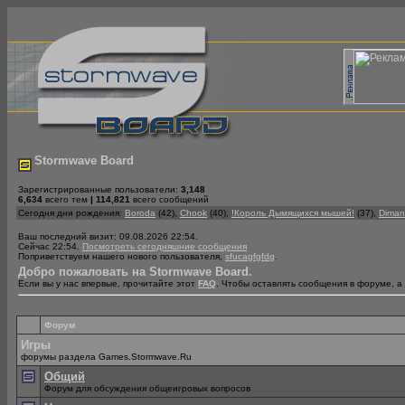
Stormwave Board
Зарегистрированные пользователи:
3,148
6,634
всего тем
|
114,821
всего сообщений
Сегодня дни рождения:
Boroda
(42),
Chook
(40),
!Король Дымящихся мышей!
(37),
Diman
Ваш последний визит: 09.08.2026 22:54.
Сейчас 22:54.
Посмотреть сегодняшние сообщения
Поприветствуем нашего нового пользователя,
sfucagfgfdg
.
Добро пожаловать на Stormwave Board.
Если вы у нас впервые, прочитайте этот
FAQ
. Чтобы оставлять сообщения в форуме, 
Форум
Игры
форумы раздела Games.Stormwave.Ru
Общий
Форум для обсуждения общеигровых вопросов