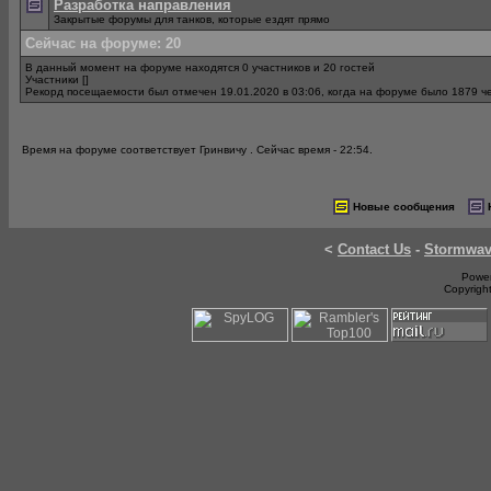
Разработка направления
Закрытые форумы для танков, которые ездят прямо
Сейчас на форуме
: 20
В данный момент на форуме находятся 0 участников и 20 гостей
Участники []
Рекорд посещаемости был отмечен 19.01.2020 в 03:06, когда на форуме было 1879 ч
Время на форуме соответствует Гринвичу . Сейчас время - 22:54.
Новые сообщения
<
Contact Us
-
Stormwa
Power
Copyrigh