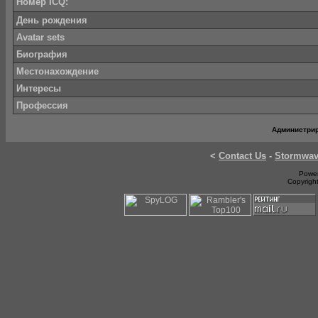
Номер ICQ:
День рождения
Avatar sets
Биография
Местонахождение
Интересы
Профессия
Администри
<
Contact Us
-
Stormwa
Power
Copyrigh