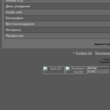
Номер ICQ:
День рождения
Avatar sets
Биография
Местонахождение
Интересы
Профессия
Администри
<
Contact Us
-
Stormwa
Power
Copyrigh