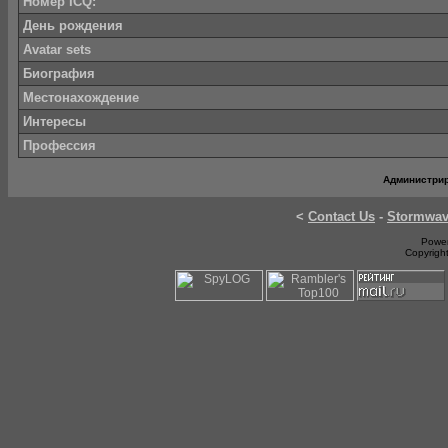
Номер ICQ:
День рождения
Avatar sets
Биография
Местонахождение
Интересы
Профессия
Администри
<
Contact Us
-
Stormwa
Power
Copyrigh