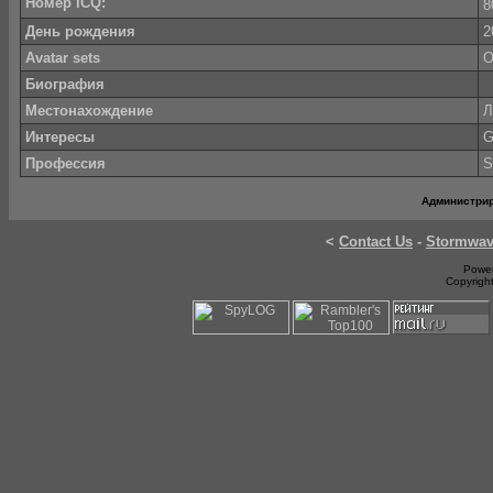
Номер ICQ:
8
День рождения
2
Avatar sets
O
Биография
Местонахождение
Л
Интересы
G
Профессия
S
Администри
<
Contact Us
-
Stormwa
Power
Copyrigh