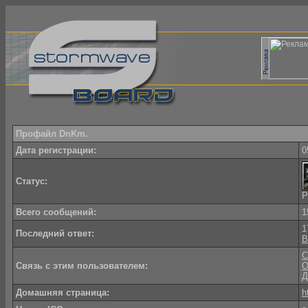
Профайл DnKm.
Дата регистрации:
0
Статус:
Р
Всего сообщений:
1
1
Последний ответ:
В
С
Связь с этим пользователем:
О
Д
Домашняя страница:
h