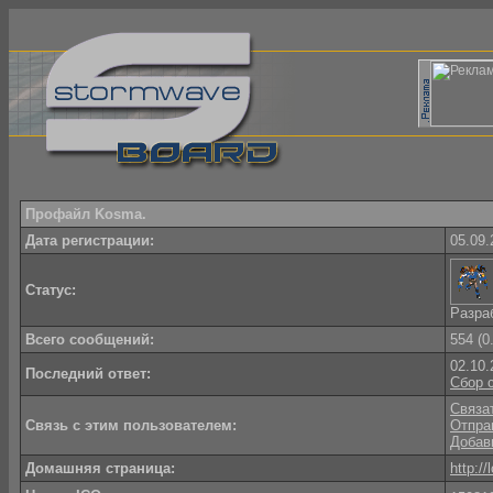
Профайл Kosma.
Дата регистрации:
05.09.
Статус:
Разра
Всего сообщений:
554 (0
02.10.
Последний ответ:
Сбор 
Связат
Связь с этим пользователем:
Отпра
Добав
Домашняя страница:
http://