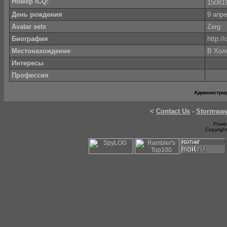
Номер ICQ:
1508
День рождения
9 апре
Avatar sets
Zerg
Биография
http://
Местонахождение
В Хол
Интересы
Профессия
Администри
<
Contact Us
-
Stormwa
Power
Copyrigh