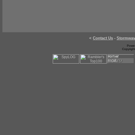
<
Contact Us
-
Stormwa
Power
Copyrigh