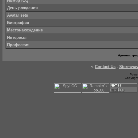
Номер ICQ:
День рождения
Avatar sets
Биография
Местонахождение
Интересы
Профессия
Администри
<
Contact Us
-
Stormwa
Power
Copyrigh