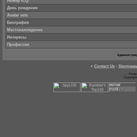
Номер ICQ:
День рождения
Avatar sets
Биография
Местонахождение
Интересы
Профессия
Администри
<
Contact Us
-
Stormwa
Power
Copyrigh