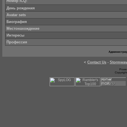
Номер ICQ:
День рождения
Avatar sets
Биография
Местонахождение
Интересы
Профессия
Администри
<
Contact Us
-
Stormwa
Power
Copyrigh