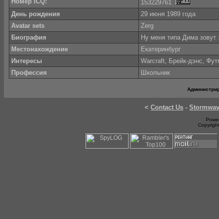
Номер ICQ:
153229761
День рождения
29 июня 1989 года
Avatar sets
Zerg
Биография
Ну меня типа Дима зовут 
Местонахождение
Екатеринбург
Интересы
Warcraft, Брейк-дэнс, Фут
Профессия
Школьник
Администри
<
Contact Us
-
Stormwa
Power
Copyrigh