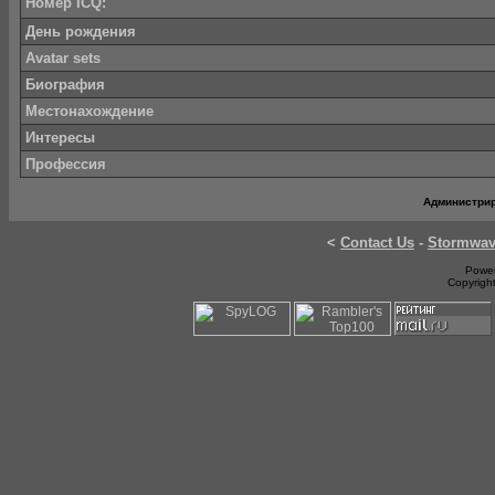
Номер ICQ:
День рождения
Avatar sets
Биография
Местонахождение
Интересы
Профессия
Администри
<
Contact Us
-
Stormwa
Power
Copyrigh