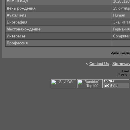
Номер ICQ:
1028312
День рождения
25 октябр
Avatar sets
Human
Биография
Значит та
Местонахождение
Германия
Интересы
Computer
Профессия
Администри
<
Contact Us
-
Stormwa
Power
Copyrigh