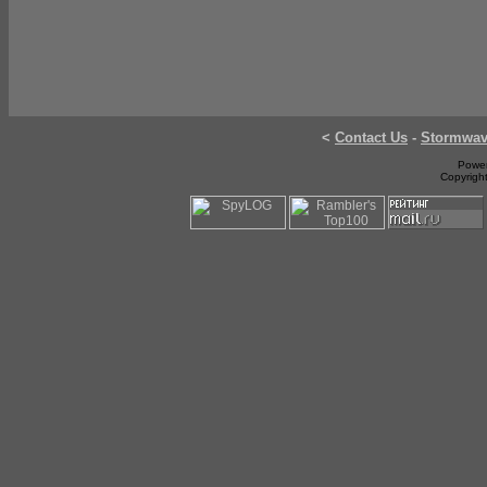
<
Contact Us
-
Stormwa
Power
Copyrigh