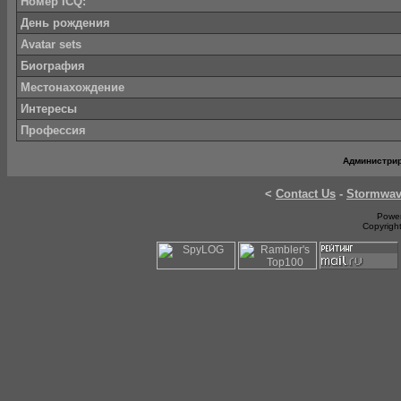
Номер ICQ:
День рождения
Avatar sets
Биография
Местонахождение
Интересы
Профессия
Администри
<
Contact Us
-
Stormwa
Power
Copyrigh