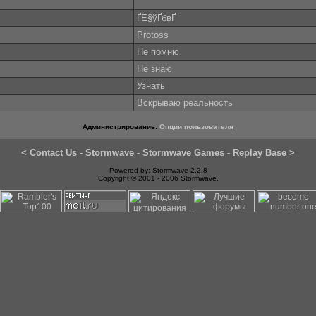
­ҐЁ§ўҐбвҐ­
Protoss
Не помню
Не знаю
Узнать
Вскрываю реальность
Администрирование:
Опции пользователя
<
Contact Us
-
Stormwave
-
Stormwave Games
-
Replay Base
>
Powered by: Stormwave 2.2.8
Copyright © 2001 - 2006 Stormwave.