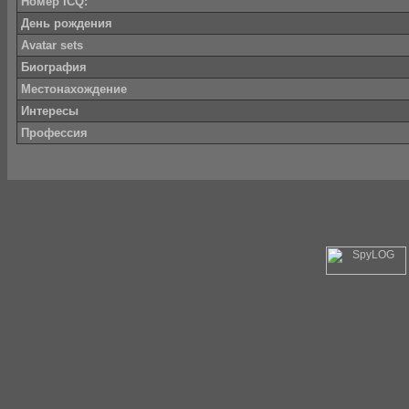
Номер ICQ:
День рождения
Avatar sets
Биография
Местонахождение
Интересы
Профессия