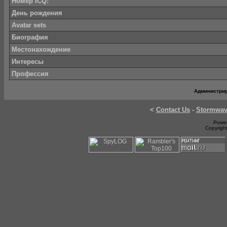
Номер ICQ:
День рождения
Avatar sets
Биография
Местонахождение
Интересы
Профессия
Администри
<
Contact Us
-
Stormwa
Power
Copyrigh