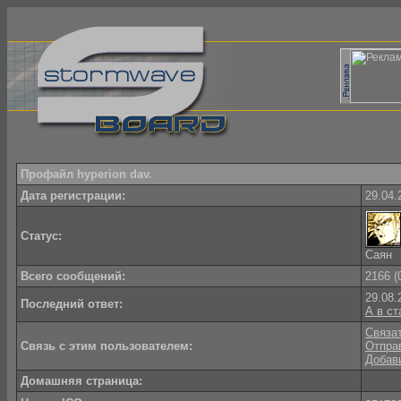
Профайл hyperion dav.
Дата регистрации:
29.04.
Статус:
Саян
Всего сообщений:
2166 (
29.08.
Последний ответ:
А в ст
Связат
Связь с этим пользователем:
Отпра
Добави
Домашняя страница: