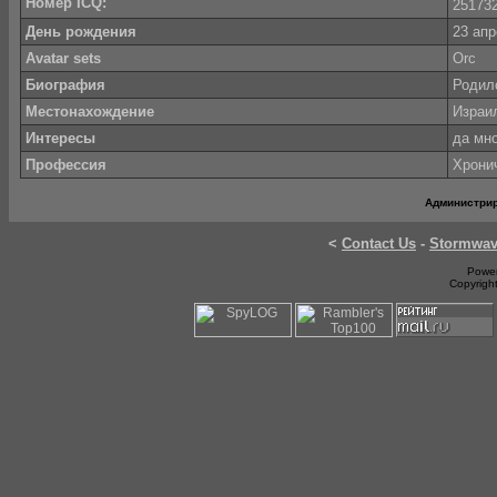
Номер ICQ:
25173
День рождения
23 апр
Avatar sets
Orc
Биография
Родил
Местонахождение
Израи
Интересы
да мн
Профессия
Хрони
Администри
<
Contact Us
-
Stormwa
Power
Copyrigh