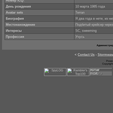
Номер ICQ:
День рождения
10 марта 1985 года
Avatar sets
Terran
Биография
Я два года в нете, из ни
Местонахождение
Подбитый крейсер чере
Интересы
SC, sweeming
Профессия
Учусь
Администри
<
Contact Us
-
Stormwa
Power
Copyrigh