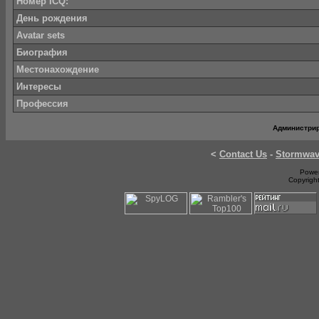
Номер ICQ:
День рождения
Avatar sets
Биография
Местонахождение
Интересы
Профессия
Администри
<
Contact Us
-
Stormwa
Power
Copyrigh