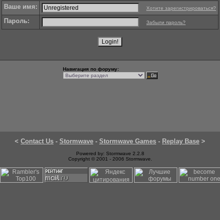
Ваше имя:
Хотите зарегистрироваться?
Пароль:
Забыли пароль?
Навигация по форуму:
<
Contact Us
-
Stormwave
-
Stormwave Games
-
Replay Base
>
Powered by: Stormwave 2.2.8
Copyright © 2001 - 2006 Stormwave.