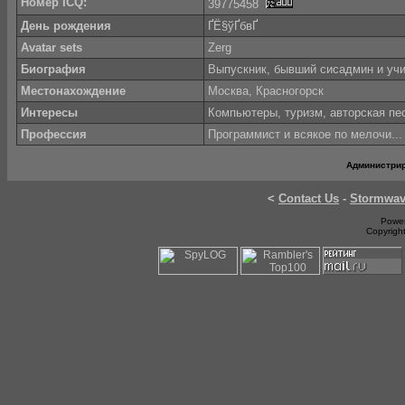
Номер ICQ:
39775458
День рождения
­ҐЁ§ўҐбвҐ­
Avatar sets
Zerg
Биография
Выпускник, бывший сисадмин и уч
Местонахождение
Москва, Красногорск
Интересы
Компьютеры, туризм, авторская пе
Профессия
Программист и всякое по мелочи..
Администри
<
Contact Us
-
Stormwa
Power
Copyrigh