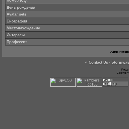
Номер ICQ:
День рождения
Avatar sets
Биография
Местонахождение
Интересы
Профессия
Администри
<
Contact Us
-
Stormwa
Power
Copyrigh