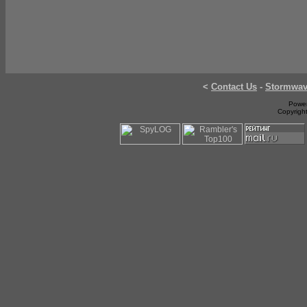
<
Contact Us
-
Stormwa
Power
Copyrigh