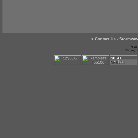
<
Contact Us
-
Stormwa
Power
Copyrigh