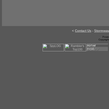
<
Contact Us
-
Stormwa
Power
Copyrigh