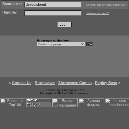
Ваше имя:
Хотите зарегистрироваться?
Пароль:
Забыли пароль?
Навигация по форуму:
<
Contact Us
-
Stormwave
-
Stormwave Games
-
Replay Base
>
Powered by: Stormwave 2.2.8
Copyright © 2001 - 2006 Stormwave.