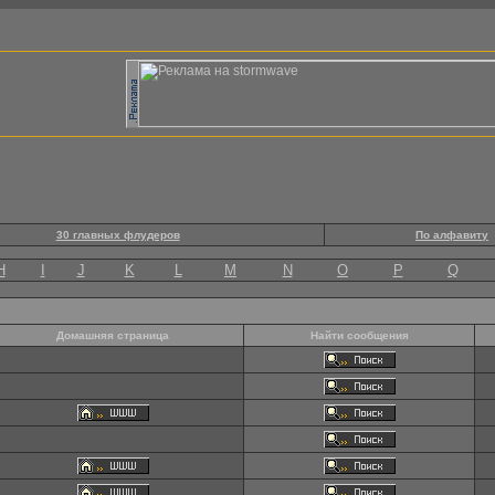
30 главных флудеров
По алфавиту
H
I
J
K
L
M
N
O
P
Q
Домашняя страница
Найти сообщения