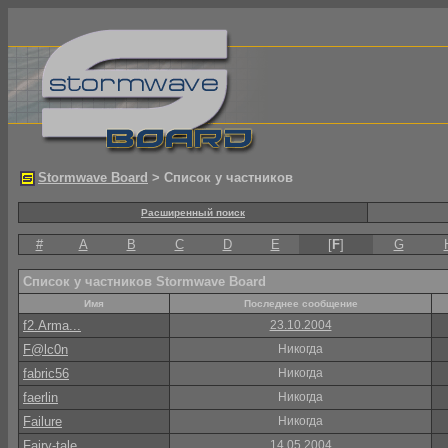
Stormwave Board
> Список у частников
Расширенный поиск
#
A
B
C
D
E
[
F
]
G
Список у частников Stormwave Board
Имя
Последнее сообщение
f2.Arma...
23.10.2004
F@lc0n
Никогда
fabric56
Никогда
faerlin
Никогда
Failure
Никогда
Fairy-tale
14.05.2004