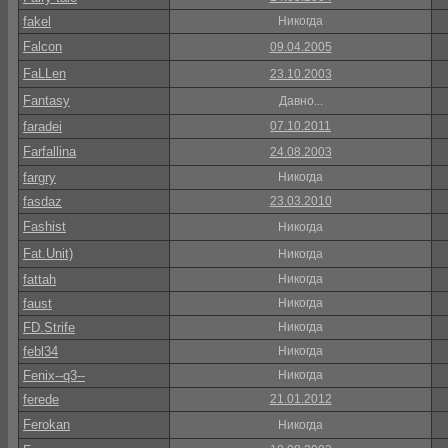
fakel
Никогда
Falcon
09.04.2005
FaLLen
23.10.2003
Fantasy
Давно...
faradei
07.10.2011
Farfallina
24.08.2003
fargry
Никогда
fasdaz
23.03.2010
Fashist
Никогда
Fat.Unit)
Никогда
fattah
Никогда
faust
Никогда
FD.Strife
Никогда
febl34
Никогда
Fenix--q3--
Никогда
ferede
21.01.2012
Ferokan
Никогда