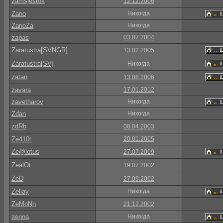
zamsjestok
12.12.2006
Zano
Никогда
ZanoZa
Никогда
zapas
03.07.2004
Zaratustra[SVNGR]
13.02.2005
Zaratustra[SV]
Никогда
zatan
13.08.2006
zavara
17.01.2012
zavetharov
Никогда
Zdan
Никогда
zdRb
08.04.2003
Ze410t
20.01.2005
Ze@lotus
27.07.2009
ZealOt
19.07.2002
ZeD
27.09.2002
Zeliay
Никогда
ZeMoNn
21.12.2002
zenna
Никогда