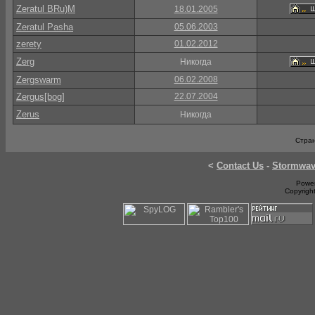
Zeratul BRu)M
18.01.2005
Zeratul Pasha
05.06.2003
zerety
01.02.2012
Zerg
Никогда
Zergswarm
06.02.2008
Zergus[bog]
22.07.2004
Zerus
Никогда
Стран
<
Contact Us
-
Stormwa
Power
Copyrigh