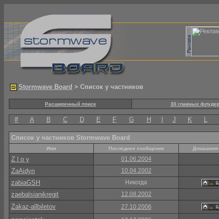
Stormwave Board
> Список у частников
Расширенный поиск
30 главных флуде
#
A
B
C
D
E
F
G
H
I
J
K
L
Список у частников Stormwave Board
Имя
Последнее сообщение
Домашняя 
Z l o y
01.06.2004
ZaAidyn
10.04.2002
zabiaGSH
Никогда
zaebalsianikregit
12.08.2002
Zakaz-allbiletov
27.10.2006