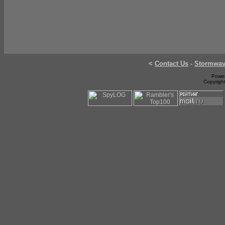
<
Contact Us
-
Stormwa
Power
Copyrigh