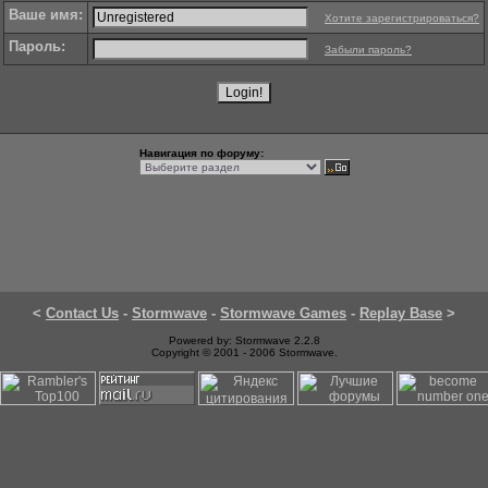
Ваше имя:
Хотите зарегистрироваться?
Пароль:
Забыли пароль?
Навигация по форуму:
<
Contact Us
-
Stormwave
-
Stormwave Games
-
Replay Base
>
Powered by: Stormwave 2.2.8
Copyright © 2001 - 2006 Stormwave.