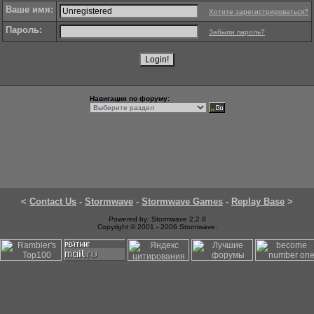
Ваше имя:
Хотите зарегистрироваться?
Пароль:
Забыли пароль?
Навигация по форуму:
<
Contact Us
-
Stormwave
-
Stormwave Games
-
Replay Base
>
Powered by: Stormwave 2.2.8
Copyright © 2001 - 2006 Stormwave.