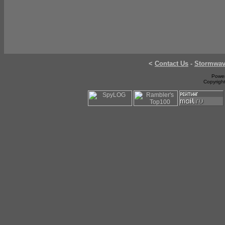
<
Contact Us
-
Stormwa
Power
Copyrigh