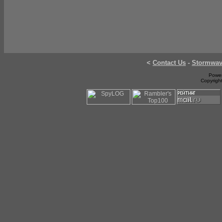
<
Contact Us
-
Stormwa
Power
Copyrigh