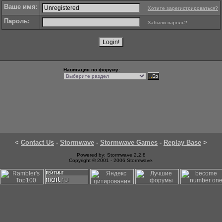
Ваше имя:
Хотите зарегистрироваться?
Пароль:
Забыли пароль?
Навигация по форуму:
<
Contact Us
-
Stormwave
-
Stormwave Games
-
Replay Base
>
Powered by: Stormwave 2.2.8
Copyright © 2001 - 2006 Stormwave.