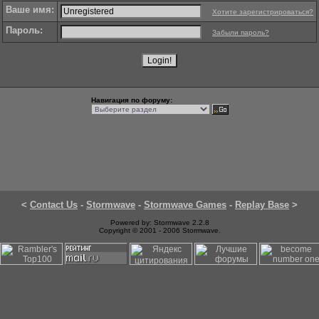
Ваше имя:
Хотите зарегистрироваться?
Пароль:
Забыли пароль?
Навигация по форуму:
<
Contact Us
-
Stormwave
-
Stormwave Games
-
Replay Base
>
Powered by: Stormwave 2.2.8
Copyright © 2001 - 2006 Stormwave.