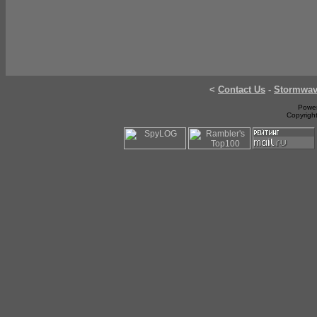
<
Contact Us
-
Stormwa
Power
Copyrigh