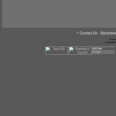
<
Contact Us
-
Stormwa
Power
Copyrigh