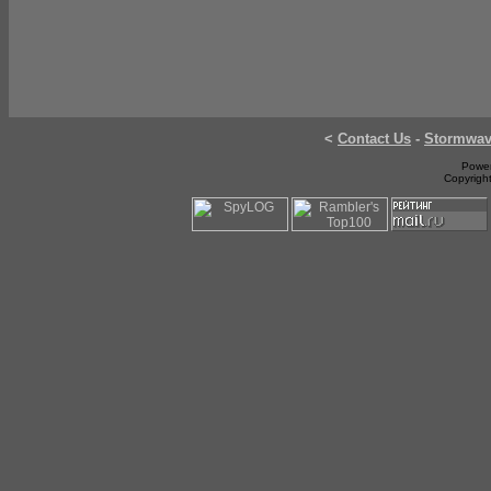
<
Contact Us
-
Stormwa
Power
Copyrigh