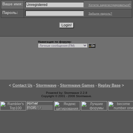
Ваше имя:
Хотите зарегистрироваться?
Пароль:
Забыли пароль?
Навигация по форуму:
<
Contact Us
-
Stormwave
-
Stormwave Games
-
Replay Base
>
Powered by: Stormwave 2.2.8
Copyright © 2001 - 2006 Stormwave.