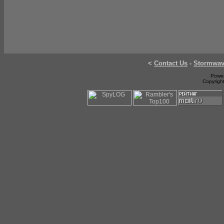
<
Contact Us
-
Stormwa
Power
Copyrigh